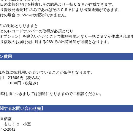
日の出荷分だけを検索しその結果より一括ＣＳＶが作成できます。

り普段発送先1件のみであればそのＣＳＶにより出荷通知ができます。

けの場合はCSVへの対応ができません。

数件の対応となりますと

とのレコードナンバーの取得が必須となり

（オプション）を導入いただくことで取得可能となり一括ＣＳＶが作成されます
ン費用
21を既に御利用いただいていることが条件となります。

用　21600円（税込み）

　　1080円（税込み）

関するお問い合わせ先】
喜信堂
 もしくは 小室
-2-2042