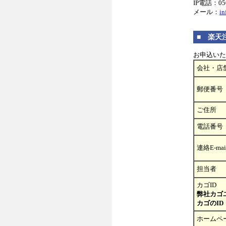
IP電話：050
メール：
in
■ 楽天
お申込いた
会社・店
郵便番号
ご住所
電話番号
連絡E-mai
担当者
カゴID
弊社カゴ
カゴのID
ホームペ