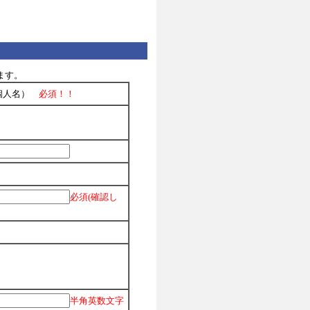
ます。
個人名）
必須！！
必須(確認し
！
半角英数文字