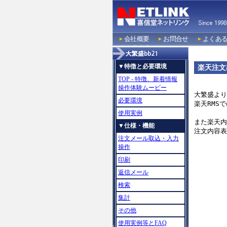
会社概要
お問合せ
よくあ
喜信堂本店TOP
▼特徴と必要環境
楽天注文
TOP - 特徴、新着情報
操作体験ムービー
大繁盛より
必要環境
楽天RMS
使用実例
また楽天内
▼仕様・機能
注文内容表
注文メール取込・入力
操作
印刷
返信メール
検索
集計
その他
使用実例等とFAQ