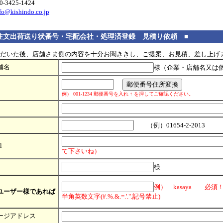
-3425-1424
fo@kishindo.co.jp
注文出荷送り状番号・宅配会社・処理済登録 見積り依頼 ■
だいた後、店舗さま側の内容を十分お聞ききし、ご提案、お見積、差し上げ
舗名
様（企業・店舗名又は
例） 001-1234 郵便番号を入れ
↑
を押してご確認ください。
（例）01654-2-2013
l
て下さいね）
様
例） kasaya 必須
ユーザー様であれば
半角英数文字(#.%.&.=.'.".記号禁止)
ージアドレス