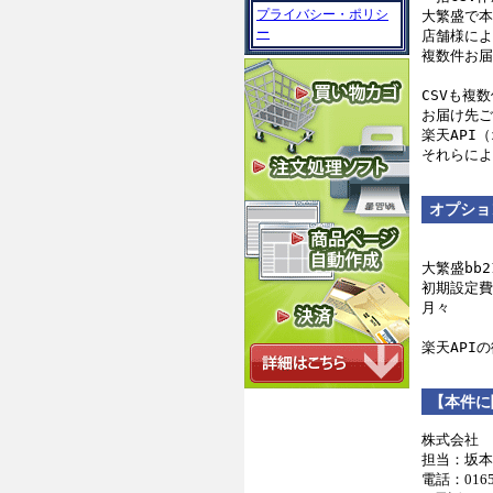
プライバシー・ポリシ
大繁盛で本
ー
店舗様によ
複数件お届
CSVも複
お届け先ご
楽天API
オプショ
大繁盛bb
初期設定費
月々　　　
【本件に
株式会社 
担当：坂本
電話：01654