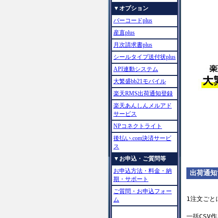
▼オプション
バーコードplus
産直plus
月次請求書plus
シールタイプ送付状plus
API連動システム
大繁盛bb21モバイル
楽天RMS出荷通知登録
楽天あんしんメルアド
サービス
NPコネクトライト
後払い.com決済サービ
ス
▼お申込・ご質問等
お申込方法・料金・納
出荷通知
期・サポート
ご質問・お申込フォー
1注文ごと
ム
一括CSV