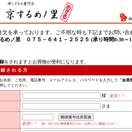
注文を承っております。ご不明な時も下記までお問い合
るめノ里 ０７５－６４１－２５２５ (承り時間8:30～17:
録
をされますとお買物が便利になります。
 録 さ れ る 方
お名前、ご住所、電話番号、メールアドレス、パスワードを入力して
「会員
押してください。
様
必須！！
さま
必須！！
例） 001-1234 郵便番号を入れ
↑
を押してご確認ください。