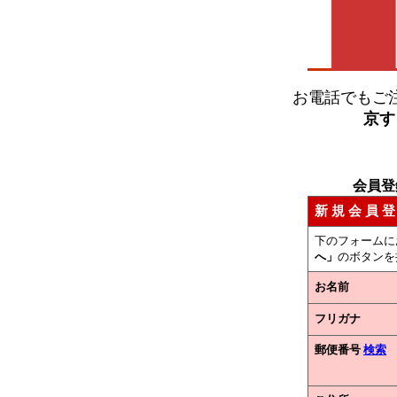
お電話でもご
京す
会員登
新 規 会 員 登
下のフォームに
へ」
のボタンを
お名前
フリガナ
郵便番号
検索