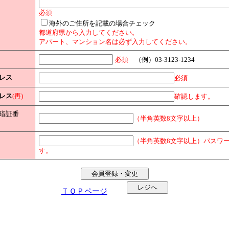
必須
海外のご住所を記載の場合チェック
都道府県から入力してください。
アパート、マンション名は必ず入力してください。
必須
（例）03-3123-1234
レス
必須
レス
(再)
確認します。
暗証番
（半角英数8文字以上）
（半角英数8文字以上）パスワ
す。
ＴＯＰページ