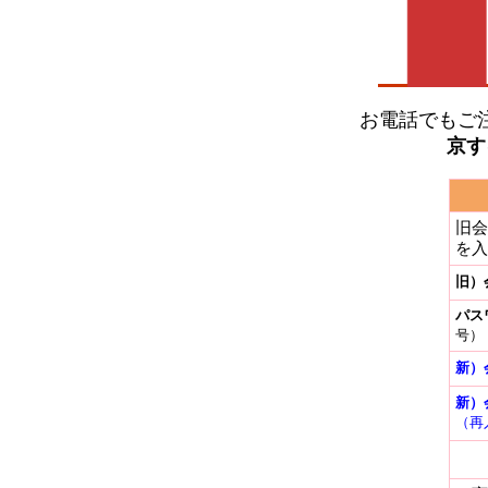
お電話でもご
京す
旧会
を入
旧）
パス
号）
新）
新）
（再