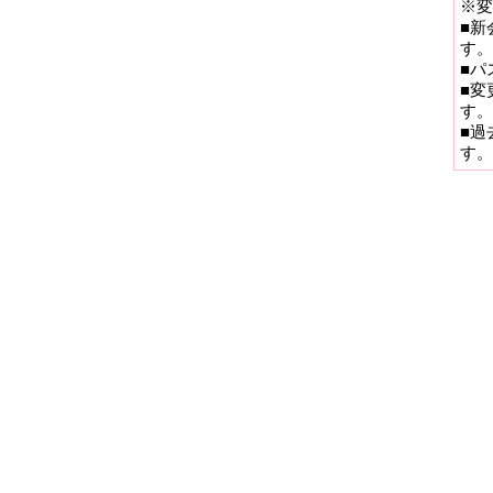
※変
■新
す。
■パ
■変
す。
■過
す。